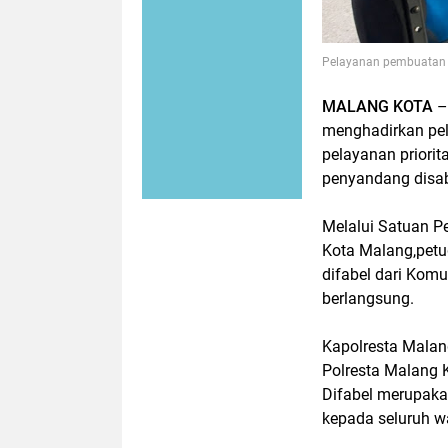
Pelayanan pembuatan S
MALANG KOTA
–
menghadirkan pela
pelayanan priori
penyandang disabi
Melalui Satuan Pe
Kota Malang,pet
difabel dari Komu
berlangsung.
Kapolresta Malan
Polresta Malang 
Difabel merupak
kepada seluruh w