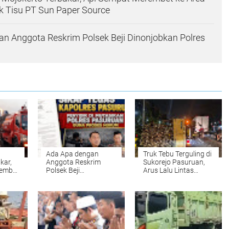
k Tisu PT Sun Paper Source
n Anggota Reskrim Polsek Beji Dinonjobkan Polres
Ada Apa dengan
Truk Tebu Terguling di
kar,
Anggota Reskrim
Sukorejo Pasuruan,
rembet
Polsek Beji
Arus Lalu Lintas
Dinonjobkan Polres
Malang-Surabaya
Sun
Pasuruan?
Sempat Tersendat