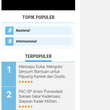
TOPIK POPULER
Nasional
Internasional
TERPOPULER
Menyapu Duka, Mengukir
Senyum: Bantuan untuk
Pejuang Kanker dan Duafa
Pasuruan Resmi Disalurkan
PAC GP Ansor Purwodadi
Sukses Gelar Kaderisasi,
Siapkan Kader Militan
Berwawasan Islam Nusantara