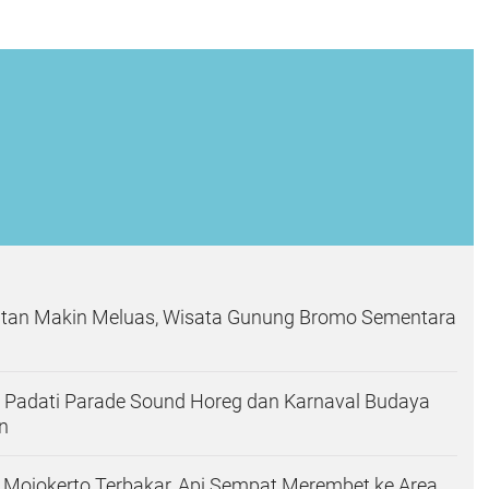
tan Makin Meluas, Wisata Gunung Bromo Sementara
 Padati Parade Sound Horeg dan Karnaval Budaya
n
 Mojokerto Terbakar, Api Sempat Merembet ke Area