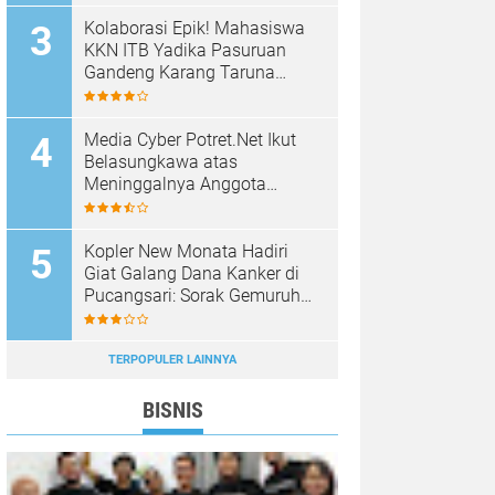
Kolaborasi Epik! Mahasiswa
KKN ITB Yadika Pasuruan
Gandeng Karang Taruna
Pagak Demi Gebrakan Baru
Media Cyber Potret.Net Ikut
Belasungkawa atas
Meninggalnya Anggota
Polsek Purwosari
Kopler New Monata Hadiri
Giat Galang Dana Kanker di
Pucangsari: Sorak Gemuruh
Sambut Musisi Top Jawa
Timur
TERPOPULER LAINNYA
BISNIS