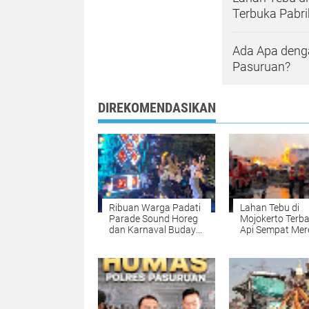
Terbuka Pabri
Ada Apa denga
Pasuruan?
DIREKOMENDASIKAN
Ribuan Warga Padati
Lahan Tebu di
Parade Sound Horeg
Mojokerto Terba
dan Karnaval Budaya
Api Sempat Me
Desa Plintahan
ke Area Terbuka
Pabrik Tisu PT 
Paper Source