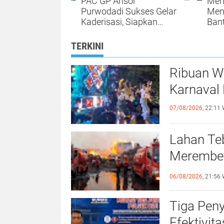
PAC GP Ansor
Men
Purwodadi Sukses Gelar
Men
Kaderisasi, Siapkan
Ban
Kader Militan
Kan
Berwawasan Islam
Pas
TERKINI
Nusantara
Disa
Ribuan W
Karnaval
07/08/2026,
22:11 
Lahan Teb
Merembet
Paper So
06/08/2026,
21:56 
Tiga Peny
Efektivit