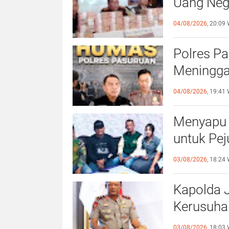
Uang Nega
Terus Dil
04/08/2026,
20:09 
Polres Pa
Meninggal
Tuntas d
04/08/2026,
19:41 
Menyapu 
untuk Pe
Resmi Di
03/08/2026,
18:24 
Kapolda 
Kerusuhan
Hoaks
03/08/2026,
18:03 