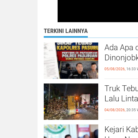
TERKINI LAINNYA
Ada Apa 
Dinonjob
05/08/2026,
16:33 
Truk Tebu
Lalu Lin
04/08/2026,
20:35 
Kejari Ka