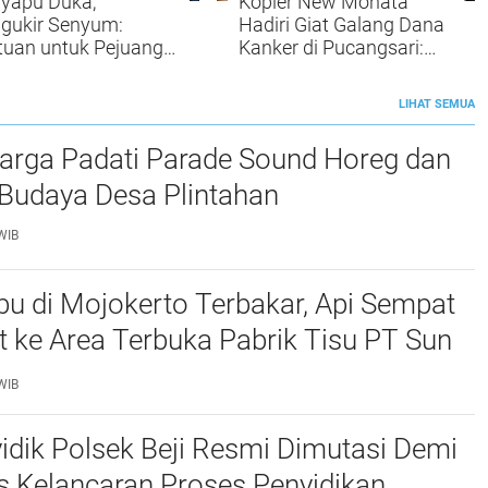
yapu Duka,
Kopler New Monata
gukir Senyum:
Hadiri Giat Galang Dana
tuan untuk Pejuang
Kanker di Pucangsari:
ker dan Duafa
Sorak Gemuruh Sambut
uruan Resmi
Musisi Top Jawa Timur
LIHAT SEMUA
lurkan
arga Padati Parade Sound Horeg dan
 Budaya Desa Plintahan
WIB
u di Mojokerto Terbakar, Api Sempat
 ke Area Terbuka Pabrik Tisu PT Sun
urce
WIB
idik Polsek Beji Resmi Dimutasi Demi
as Kelancaran Proses Penyidikan