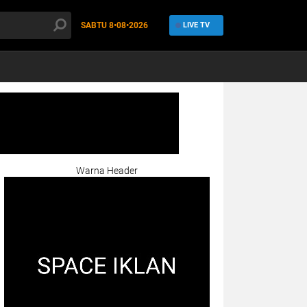
SABTU
8•08•2026
LIVE TV
Warna Header