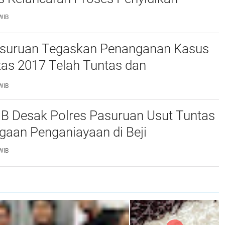
WIB
asuruan Tegaskan Penanganan Kasus
tas 2017 Telah Tuntas dan
tan Hukum Tetap
WIB
 Desak Polres Pasuruan Usut Tuntas
gaan Penganiayaan di Beji
WIB