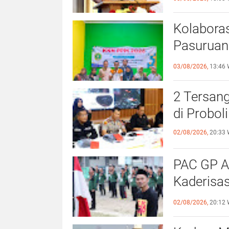
Kolabora
Pasuruan
Gebrakan
03/08/2026,
13:46 
2 Tersan
di Probol
02/08/2026,
20:33 
PAC GP A
Kaderisas
Islam Nu
02/08/2026,
20:12 