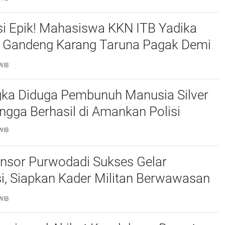
si Epik! Mahasiswa KKN ITB Yadika
 Gandeng Karang Taruna Pagak Demi
 Baru
WIB
gka Diduga Pembunuh Manusia Silver
ingga Berhasil di Amankan Polisi
WIB
nsor Purwodadi Sukses Gelar
i, Siapkan Kader Militan Berwawasan
santara
WIB