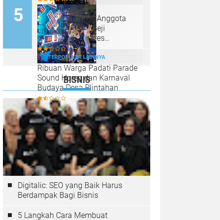
Ada Apa dengan Anggota
Reskrim Polsek Beji
Dinonjobkan Polres
Pasuruan?
TERPOPULER LAINNYA
Ribuan Warga Padati Parade
Sound Horeg dan Karnaval
BISNIS
Budaya Desa Plintahan
Digitalic: SEO yang Baik Harus
Berdampak Bagi Bisnis
5 Langkah Cara Membuat