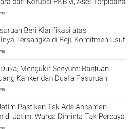
ra dari Korupsi PKBM, Aset Terpidana
acak
WIB
suruan Beri Klarifikasi atas
nya Tersangka di Beji, Komitmen Usut
an Transparan
WIB
Duka, Mengukir Senyum: Bantuan
juang Kanker dan Duafa Pasuruan
salurkan
WIB
Jatim Pastikan Tak Ada Ancaman
 di Jatim, Warga Diminta Tak Percaya
WIB