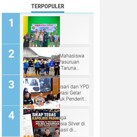
TERPOPULER
Kolaborasi Epik! Mahasiswa
KKN ITB Yadika Pasuruan
Gandeng Karang Taruna
Pagak Demi Gebrakan Baru
Pj Kades Tambaksari dan YPD
Pasuruan Kolaborasi Gelar
Galang Dana untuk Penderita
Kanker
2 Tersangka Diduga
Pembunuh Manusia Silver di
Probolingga Berhasil di
Amankan Polisi