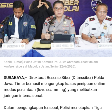
Kabid Humas) Polda Jatim Kombes Pol Jules Abraham Abast dalam
konferensi pers di Mapolda Jatim, Senin (22/6/2026).
SURABAYA
,– Direktorat Reserse Siber (Ditressiber) Polda
Jawa Timur berhasil mengungkap kasus penipuan online
modus percintaan (love scamming) yang melibatkan
jaringan internasional.
Dalam pengungkapan tersebut, Polisi menetapkan Tiga